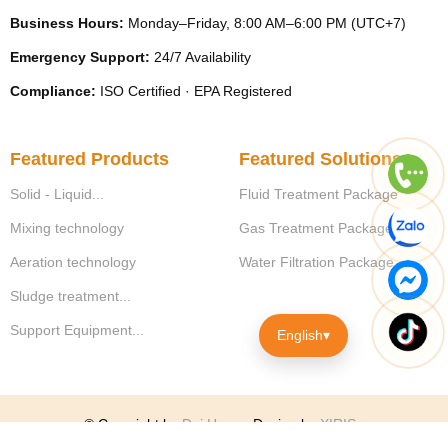
Business Hours:
Monday–Friday, 8:00 AM–6:00 PM (UTC+7)
Emergency Support:
24/7 Availability
Compliance:
ISO Certified · EPA Registered
Featured Products
Featured Solutions
Solid - Liquid...
Fluid Treatment Package
Mixing technology
Gas Treatment Package
Aeration technology
Water Filtration Package
Sludge treatment...
Support Equipment...
English
▾
© Copyright by
Dai Hung
.
Design by
XIRIS
.