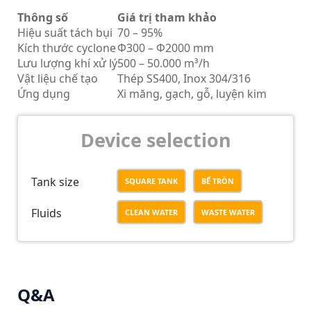
Thông số
Giá trị tham khảo
Hiệu suất tách bụi
70 – 95%
Kích thước cyclone
Φ300 – Φ2000 mm
Lưu lượng khí xử lý
500 – 50.000 m³/h
Vật liệu chế tạo
Thép SS400, Inox 304/316
Ứng dụng
Xi măng, gạch, gỗ, luyện kim
Device selection
Tank size
SQUARE TANK
BỂ TRÒN
Fluids
CLEAN WATER
WASTE WATER
Q&A