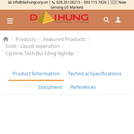
📧 info@daihungcorp.vn | 📞 028.35128213 – 093 115 7826 | 🇺🇸 Now
Serving US Markets
Products
Featured Products
Đăng nhập
Solid - Liquid seperation
Cyclone Tách Bụi Công Nghiệp
Đăng ký
Kiểm tra đơn hàng
⟲
Product Information
Technical Specifications
Document
References