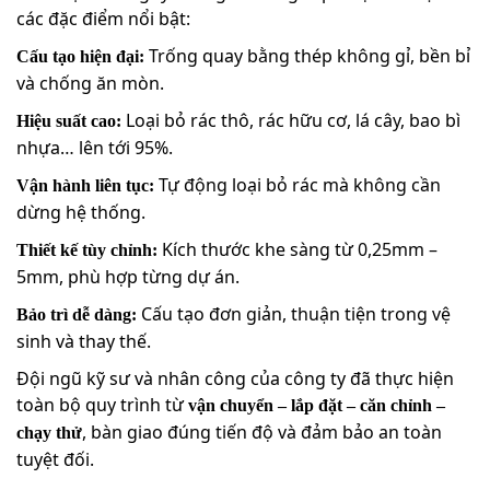
các đặc điểm nổi bật:
Trống quay bằng thép không gỉ, bền bỉ
Cấu tạo hiện đại:
và chống ăn mòn.
Loại bỏ rác thô, rác hữu cơ, lá cây, bao bì
Hiệu suất cao:
nhựa… lên tới 95%.
Tự động loại bỏ rác mà không cần
Vận hành liên tục:
dừng hệ thống.
Kích thước khe sàng từ 0,25mm –
Thiết kế tùy chỉnh:
5mm, phù hợp từng dự án.
Cấu tạo đơn giản, thuận tiện trong vệ
Bảo trì dễ dàng:
sinh và thay thế.
Đội ngũ kỹ sư và nhân công của công ty đã thực hiện
toàn bộ quy trình từ
vận chuyển – lắp đặt – căn chỉnh –
, bàn giao đúng tiến độ và đảm bảo an toàn
chạy thử
tuyệt đối.