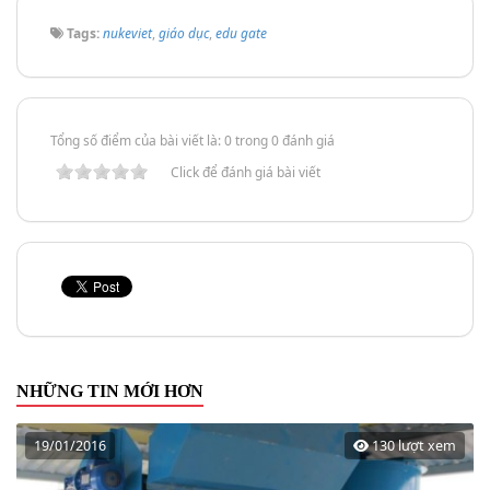
Tags:
nukeviet
,
giáo dục
,
edu gate
Tổng số điểm của bài viết là: 0 trong 0 đánh giá
Click để đánh giá bài viết
NHỮNG TIN MỚI HƠN
19/01/2016
130 lượt xem