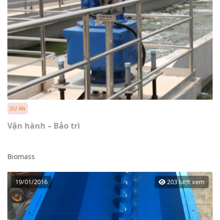
DỰ ÁN
Vận hành – Bảo trì
Biomass
19/01/2016
203 lượt xem