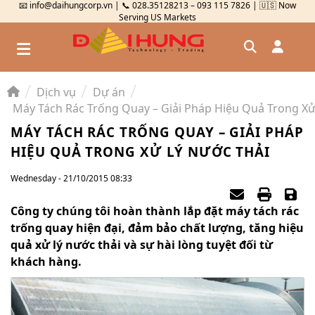
📧 info@daihungcorp.vn | 📞 028.35128213 – 093 115 7826 | 🇺🇸 Now
Serving US Markets
Dịch vụ
Dự án
Đăng nhập
Máy Tách Rác Trống Quay – Giải Pháp Hiệu Quả Trong Xử
Đăng ký
MÁY TÁCH RÁC TRỐNG QUAY – GIẢI PHÁP
HIỆU QUẢ TRONG XỬ LÝ NƯỚC THẢI
Kiểm tra đơn hàng
⟲
Wednesday - 21/10/2015 08:33
Công ty chúng tôi hoàn thành lắp đặt máy tách rác
trống quay hiện đại, đảm bảo chất lượng, tăng hiệu
quả xử lý nước thải và sự hài lòng tuyệt đối từ
khách hàng.