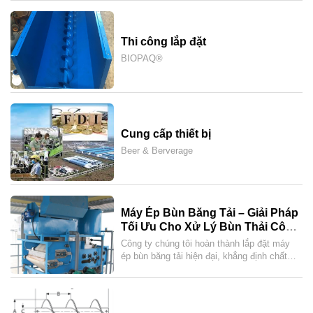
Thi công lắp đặt
BIOPAQ®
Cung cấp thiết bị
Beer & Berverage
Máy Ép Bùn Băng Tải – Giải Pháp
Tối Ưu Cho Xử Lý Bùn Thải Công
Nghiệp
Công ty chúng tôi hoàn thành lắp đặt máy
ép bùn băng tải hiện đại, khẳng định chất
lượng, tiết kiệm chi phí và sự hài lòng tuyệt
đối từ khách hàng.