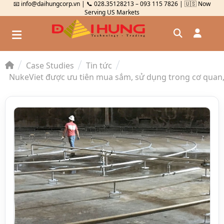
📧 info@daihungcorp.vn | 📞 028.35128213 – 093 115 7826 | 🇺🇸 Now
Serving US Markets
Case Studies
Tin tức
Đăng nhập
NukeViet được ưu tiên mua sắm, sử dụng trong cơ quan
Đăng ký
Kiểm tra đơn hàng
⟲