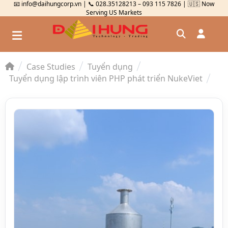
📧 info@daihungcorp.vn | 📞 028.35128213 – 093 115 7826 | 🇺🇸 Now
Serving US Markets
Case Studies
Tuyển dụng
Đăng nhập
Tuyển dụng lập trình viên PHP phát triển NukeViet
Đăng ký
Kiểm tra đơn hàng
⟲