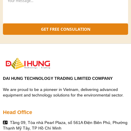
7. Cách thức đăng ký dự tuyển:
Làm Hồ sơ xin
việc
(download tại đây:
Mẫu lý lịch ứng viên
)
và
gửi về hòm thư
tuyendung@vinades.vn
GET FREE CONSULATION
8. Hồ sơ bao gồm:
Đơn xin việc: Tự biên soạn.
Thông tin ứng viên: Theo mẫu của
VINADES.,JSC
Chi tiết vui lòng tham khảo tại:
http://vinades.vn/vi/news/Tuyen-dung/
DAI HUNG TECHNOLOGY TRADING LIMITED COMPANY
We are proud to be a pioneer in Vietnam, delivering advanced
Mọi thắc mắc vui lòng liên hệ:
equipment and technology solutions for the environmental sector.
Công ty cổ phần phát triển nguồn mở Việt Nam.
Trụ sở chính: Tầng 6, tòa nhà Sông Đà, 131 Trần Phú, Văn
Head Office
Quán, Hà Đông, Hà Nội.
Tầng 09, Tòa nhà Pearl Plaza, số 561A Điện Biên Phủ, Phường
- Tel: +84-24-85872007 - Fax: +84-24-35500914
Thạnh Mỹ Tây, TP Hồ Chí Minh
- Email:
contact@vinades.vn
- Website: