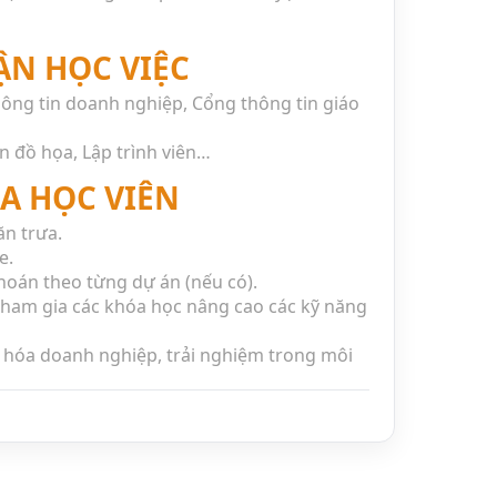
HẬN HỌC VIỆC
ông tin doanh nghiệp, Cổng thông tin giáo
n đồ họa, Lập trình viên…
A HỌC VIÊN
n trưa.
e.
oán theo từng dự án (nếu có).
tham gia các khóa học nâng cao các kỹ năng
ăn hóa doanh nghiệp, trải nghiệm trong môi
yên nghiệp, năng động.
c hỏi kiến thức từ những SEO, các lập trình
ode NukeViet; qua đó nâng cao không chỉ kỹ
n quan đến công việc mà còn các kỹ năng
làm việc hàng ngày.