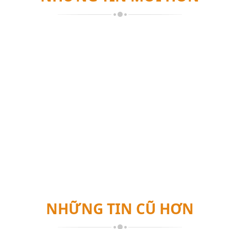
Tham gia các chương tr
công ty.
Cơ hội ưu tiên (không
chính thức nếu có kết
THỜI GIAN LÀ
Toàn thời gian cố địn
Thời gian làm việc là:
Ngày làm việc và thời 
thuộc vào điều kiện c
ĐỐI TƯỢNG
Tất cả các bạn sinh viên 
đáp ứng được những yêu c
Sinh viên khối ngành 
muốn thực tập trong
Sinh viên khối ngành k
NHỮNG TIN CŨ HƠN
Có kỹ năng giao tiếp và tư