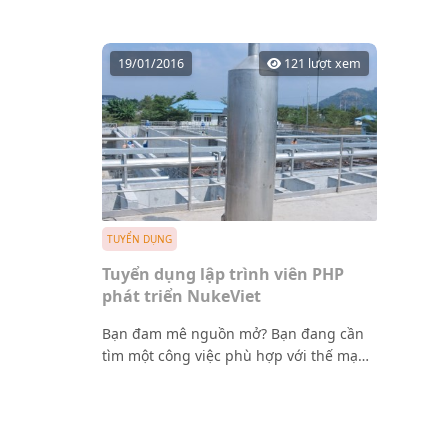
19/01/2016
121 lượt xem
TUYỂN DỤNG
Tuyển dụng lập trình viên PHP
phát triển NukeViet
Bạn đam mê nguồn mở? Bạn đang cần
tìm một công việc phù hợp với thế mạnh
của bạn về PHP và MySQL? Hãy gia nhập
VINADES.,JSC để xây dựng mã nguồn mở
hàng đầu cho Việt Nam.