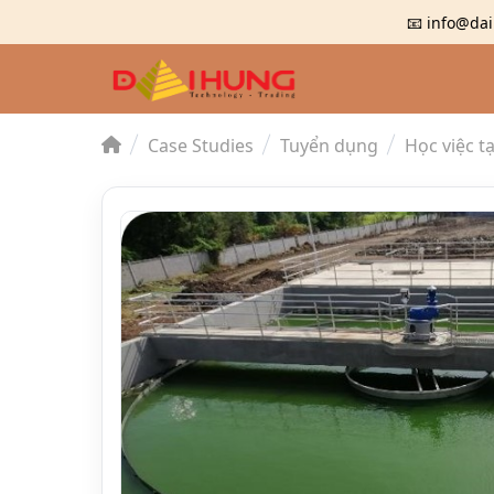
📧 info@dai
Case Studies
Tuyển dụng
Học việc t