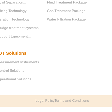
olid Separation...
Fluid Treatment Package
n nguồn mở Việt Nam.
ixing Technology
Gas Treatment Package
 Sông Đà, 131 Trần Phú, Văn Quán, Hà Đông, Hà Nội.
eration Technology
Water Filtration Package
+84-24-35500914
 Website:
http://www.vinades.vn
ludge treatment systems
upport Equipment...
OT Solutions
easurement Instruments
ontrol Solutions
perational Solutions
Legal Policy
Terms and Conditions