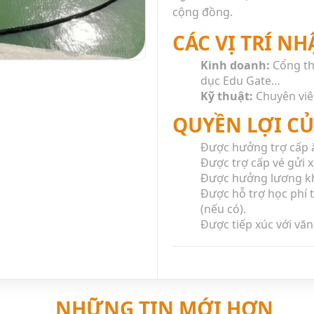
cộng đồng.
CÁC VỊ TRÍ N
Kinh doanh:
Cổng th
dục Edu Gate…
Kỹ thuật:
Chuyên viê
QUYỀN LỢI CỦ
Được hưởng trợ cấp ă
Được trợ cấp vé gửi x
Được hưởng lương kh
Được hỗ trợ học phí 
(nếu có).
Được tiếp xúc với v
trường làm việc chu
Được giao tiếp và họ
viên chính của đội c
năng chuyên môn liê
mềm trong quá trình 
NHỮNG TIN MỚI HƠN