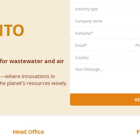
Tiêu đề mail ghi rõ: [Họ t
Ví dụ: Lê Văn Nam – Ứng t
Hồ sơ bản cứng cần chuẩn 
NTO
Giấy khám sức khoẻ c
Bản sao giấy khai sin
Bản sao quá trình họ
chứng chỉ (có công c
Sơ yếu lý lịch có xác
 for wastewater and air
hoặc xác nhận của c
khẩu thường trú.
ld—where innovations in
Chứng minh thư (pho
he planet’s resources wisely.
Thư giới thiệu (nếu c
Ảnh 4x6: 4 chiếc (đã b
GE
Chi tiết vui lòng tham 
dung/
Head Office
F
Mọi thắc mắc vui lòng liê