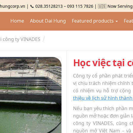
hungcorp.vn | 📞 028.35128213 – 093 115 7826 | 🇺🇸 Now Servin
Home
About Dai Hung
Featured products
Fea
ại công ty VINADES
Học việc tại
Công ty cổ phần phát tri
vị chịu trách nhiệm chính
có nhiệm vụ hỗ trợ cộng
thiệu về lịch sử hình thàn
Nếu bạn yêu thích phần m
nguồn mở hoặc đơn giản là
công ty VINADES, cùng c
nguồn mở Việt Nam – và 