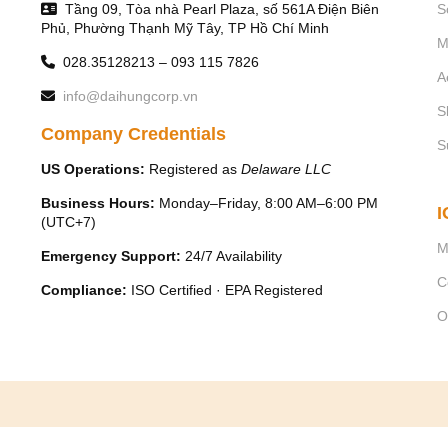
Tầng 09, Tòa nhà Pearl Plaza, số 561A Điện Biên
S
Công ty cổ phần phát triể
Phủ, Phường Thạnh Mỹ Tây, TP Hồ Chí Minh
M
Trụ sở chính: Tầng 6, tòa nhà
028.35128213 – 093 115 7826
A
- Tel: +84-24-85872007 - Fax: 
info@daihungcorp.vn
- Email:
contact@vinades.vn
-
S
Company Credentials
S
US Operations:
Registered as
Delaware LLC
Business Hours:
Monday–Friday, 8:00 AM–6:00 PM
I
(UTC+7)
M
Emergency Support:
24/7 Availability
C
Compliance:
ISO Certified · EPA Registered
O