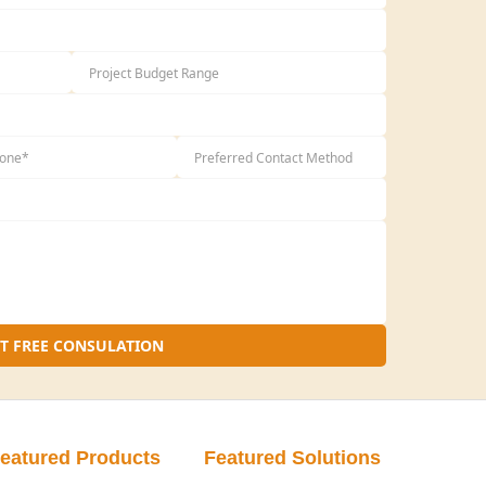
ên] –Ứng tuyển học việc[Bộ phận ứng tuyển];
uyển học việc bộ phận đồ họa
bị (sẽ gửi sau nếu đạt yêu cầu) gồm:
ủa cơ quan y tế
h (có công chứng).
c tập (bảng điểm tốt nghiệp), các văn bằng
hứng) nếu đã tốt nghiệp.
 nhận của cơ quan công tác trước đó (nếu có)
hính quyền địa phương nơi bạn đăng ký hộ
to không cần công chứng).
ó)
ao gồm 1 chiếc gắn trên sơ yếu lý lịch).
T FREE CONSULATION
khảo tại:
http://vinades.vn/vi/news/Tuyen-
eatured Products
Featured Solutions
n hệ: