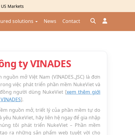
g US Markets
tured solutions
News
Contact
Đăng nhập
Đăng ký
 công ty VINADES
Kiểm tra đơn hàng
⟲
ển nguồn mở Việt Nam (VINADES.,JSC) là đơn
 trong việc phát triển phần mềm NukeViet và
 đồng người dùng NukeViet [
xem thêm giới
h VINADES
].
ềm nguồn mở, triết lý của phần mềm tự do
 yêu NukeViet, hãy liên hệ ngay để gia nhập
húng tôi phát triển NukeViet – Phần mềm
tạo ra những sản phẩm web tuyệt vời cho