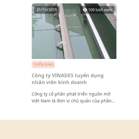
21/10/2015
109 lượt xem
TUYỂN DỤNG
Công ty VINADES tuyển dụng
nhân viên kinh doanh
Công ty cổ phần phát triển nguồn mở
Việt Nam là đơn vị chủ quản của phần
mềm mã nguồn mở NukeViet - một mã
nguồn được tin dùng trong cơ quan nhà
nước, đặc biệt là ngành giáo dục. Chúng
tôi cần tuyển 05 nhân viên kinh doanh
cho lĩnh vực này.