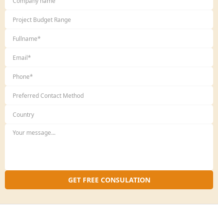
8. Hồ sơ bao gồm:
Đơn xin việc: Tự biên soạn.
Thông tin ứng viên: Theo mẫu của
VINADES.,JSC
Chi tiết vui lòng tham khảo tại:
http://vinades.vn/vi/news/Tuyen-dung/
Mọi thắc mắc vui lòng liên hệ:
Công ty cổ phần phát triển nguồn mở Việt Nam.
Trụ sở chính: Tầng 6, tòa nhà Sông Đà, 131 Trần Phú, Văn
Quán, Hà Đông, Hà Nội.
- Tel: +84-24-85872007 - Fax: +84-24-35500914
- Email:
contact@vinades.vn
- Website:
GET FREE CONSULATION
http://www.vinades.vn