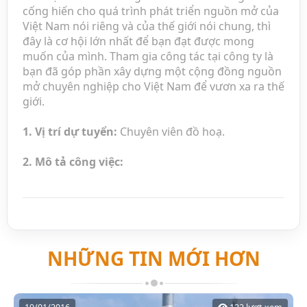
cống hiến cho quá trình phát triển nguồn mở của
Việt Nam nói riêng và của thế giới nói chung, thì
đây là cơ hội lớn nhất để bạn đạt được mong
muốn của mình. Tham gia công tác tại công ty là
bạn đã góp phần xây dựng một cộng đồng nguồn
mở chuyên nghiệp cho Việt Nam để vươn xa ra thế
giới.
1. Vị trí dự tuyển:
Chuyên viên đồ hoạ.
2. Mô tả công việc:
Công việc chính:
Thiết kế layout, banner, logo website theo
yêu cầu của dự án.
Đưa ra sản phẩm sáng tạo dựa trên ý tưởng
của khách hàng.
NHỮNG TIN MỚI HƠN
Thực hiện các công việc theo sự phân công
của cấp trên.
Chịu trách nhiệm về chất lượng và tiến độ