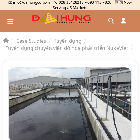
📧 info@daihungcorp.vn | 📞 028.35128213 – 093 115 7826 | 🇺🇸 Now
Serving US Markets
Case Studies
Tuyển dụng
Đăng nhập
Tuyển dụng chuyên viên đồ hoạ phát triển NukeViet
Đăng ký
Kiểm tra đơn hàng
⟲