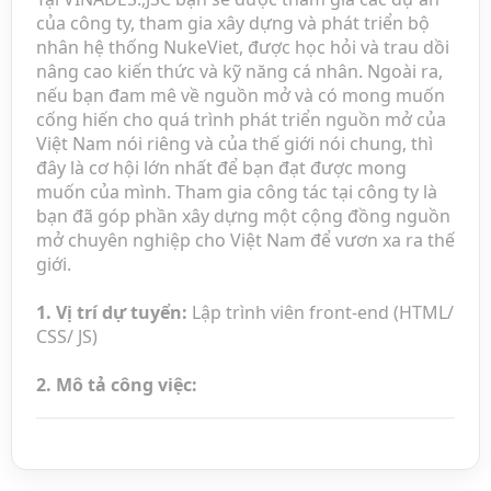
của công ty, tham gia xây dựng và phát triển bộ
nhân hệ thống NukeViet, được học hỏi và trau dồi
nâng cao kiến thức và kỹ năng cá nhân. Ngoài ra,
nếu bạn đam mê về nguồn mở và có mong muốn
cống hiến cho quá trình phát triển nguồn mở của
Việt Nam nói riêng và của thế giới nói chung, thì
đây là cơ hội lớn nhất để bạn đạt được mong
muốn của mình. Tham gia công tác tại công ty là
bạn đã góp phần xây dựng một cộng đồng nguồn
mở chuyên nghiệp cho Việt Nam để vươn xa ra thế
giới.
1. Vị trí dự tuyển:
Lập trình viên front-end (HTML/
CSS/ JS)
2. Mô tả công việc:
Cắt, làm giao diện website từ bản thiết kế (sử
dụng Photoshop) trên nền hệ thống
NukeViet.
Tham gia vào việc phát triển Front-End các