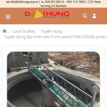
📧 info@daihungcorp.vn | 📞 028.35128213 – 093 115 7826 | 🇺🇸 Now
Serving US Markets
Case Studies
Tuyển dụng
Đăng nhập
Tuyển dụng lập trình viên front-end (HTML/CSS/JS) phát 
Đăng ký
Kiểm tra đơn hàng
⟲