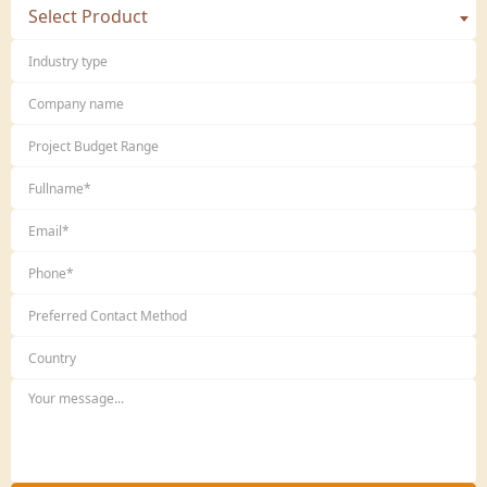
Select Product
Hưởng các chế độ khác theo quy định của
công ty và pháp luật: Bảo hiểm y tế, bảo hiểm
xã hội...
5. Thời gian làm việc:
Toàn thời gian cố định hoặc
làm online.
6. Hạn nộp hồ sơ:
Không hạn chế, vui lòng kiểm
tra tại
http://vinades.vn/vi/news/Tuyen-dung/
7. Cách thức đăng ký dự tuyển:
Làm Hồ sơ xin
việc
(download tại đây:
Mẫu lý lịch ứng viên
)
và
gửi về hòm thư
tuyendung@vinades.vn
8. Hồ sơ bao gồm:
Đơn xin việc: Tự biên soạn.
Thông tin ứng viên: Theo mẫu của
VINADES.,JSC