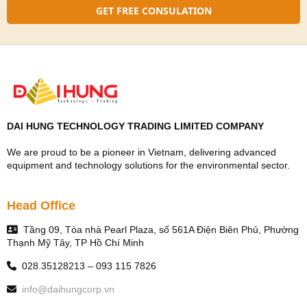
Chi tiết vui lòng tham khảo tại:
GET FREE CONSULATION
http://vinades.vn/vi/news/Tuyen-dung/
Mọi thắc mắc vui lòng liên hệ:
Công ty cổ phần phát triển nguồn mở Việt Nam.
Trụ sở chính: Tầng 6, tòa nhà Sông Đà, 131 Trần Phú, Văn
Quán, Hà Đông, Hà Nội.
DAI HUNG TECHNOLOGY TRADING LIMITED COMPANY
- Tel: +84-24-85872007 - Fax: +84-24-35500914
- Email:
contact@vinades.vn
- Website:
We are proud to be a pioneer in Vietnam, delivering advanced
http://www.vinades.vn
equipment and technology solutions for the environmental sector.
Head Office
Tầng 09, Tòa nhà Pearl Plaza, số 561A Điện Biên Phủ, Phường
Thạnh Mỹ Tây, TP Hồ Chí Minh
028.35128213 – 093 115 7826
info@daihungcorp.vn