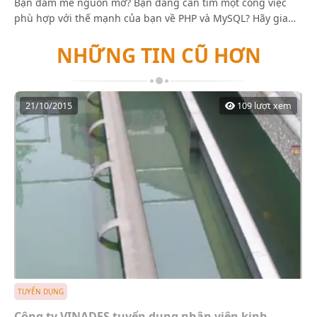
Bạn đam mê nguồn mở? Bạn đang cần tìm một công việc
của cấp trên.
phù hợp với thế mạnh của bạn về PHP và MySQL? Hãy gia
Chịu trách nhiệm về chất lượng và tiến độ
nhập VINADES.,JSC để xây dựng mã nguồn mở hàng đầu
công việc.
NHỮNG TIN CŨ HƠN
cho Việt Nam.
3. Yêu cầu:
Có kiến thức cơ bản về thiết kế website: Am
hiểu các dạng layout, thành phần của một
21/10/2015
109 lượt xem
website.
Hiểu rõ và nắm chắc cách làm
Theme/Template.
Sử dụng thành thạo HTML5, CSS3 &
Javascrip/Jquery và Xtemplate
Khả năng chuyển PSD sang NukeViet tốt.
Biết đưa website lên host, xử lý lỗi, sự cố liên
quan.
Chịu trách nhiệm về chất lượng và tiến độ
công việc phụ trách.
Khả năng sáng tạo, tính thẩm mỹ tốt.
Đam mê công việc về web.
TUYỂN DỤNG
Công ty VINADES tuyển dụng nhân viên kinh