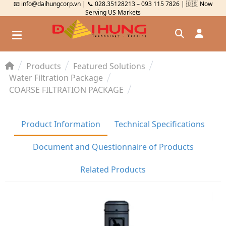
📧 info@daihungcorp.vn | 📞 028.35128213 – 093 115 7826 | 🇺🇸 Now
Serving US Markets
Products
Featured Solutions
Đăng nhập
Water Filtration Package
COARSE FILTRATION PACKAGE
Đăng ký
Kiểm tra đơn hàng
⟲
Product Information
Technical Specifications
Document and Questionnaire of Products
Related Products